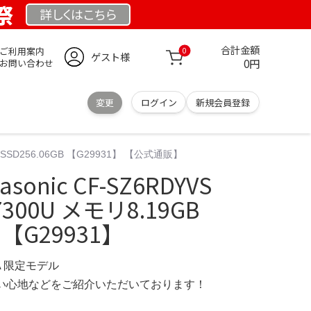
祭
詳しくは
こちら
合計金額
ご利用案内
0
ゲスト様
0円
お問い合わせ
変更
ログイン
新規会員登録
19GB SSD256.06GB 【G29931】 【公式通販】
sonic CF-SZ6RDYVS
5-7300U メモリ8.19GB
B 【G29931】
CA 限定モデル
の使い心地などをご紹介いただいております！