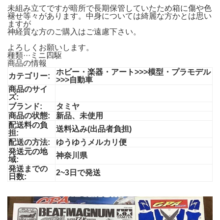
未組み立てですが暗所で長期保管していたため箱に傷や色
褪せ等々があります。中身については綺麗な方かとは思い
ますが
神経質な方のご購入はご遠慮下さい。
よろしくお願いします。
種類···ミニ四駆
商品の情報
ホビー・楽器・アート>>>模型・プラモデル
カテゴリー:
>>>自動車
商品のサイ
ズ:
ブランド:
タミヤ
商品の状態:
新品、未使用
配送料の負
送料込み(出品者負担)
担:
配送の方法:
ゆうゆうメルカリ便
発送元の地
神奈川県
域:
発送までの
2~3日で発送
日数: